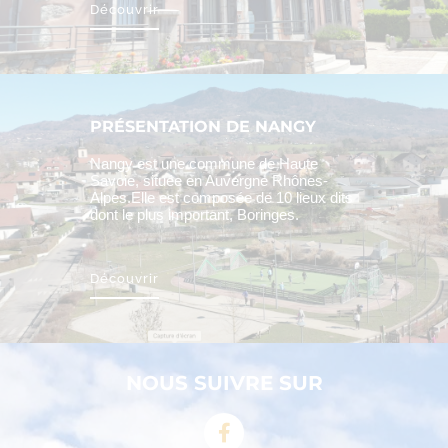
Découvrir
PRÉSENTATION DE NANGY
Nangy est une commune de Haute
Savoie, située en Auvergne Rhônes-
Alpes.Elle est composée de 10 lieux dits
dont le plus important, Boringes.
Découvrir
NOUS SUIVRE SUR