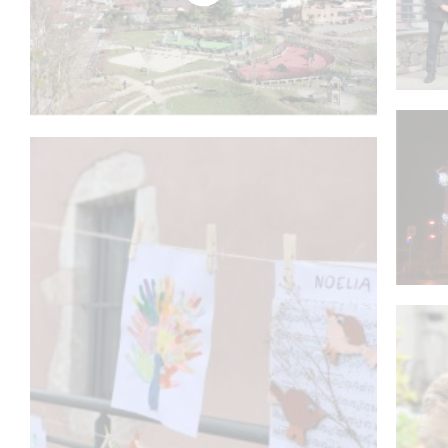
Nangy vue d'en haut
Vo
Lau