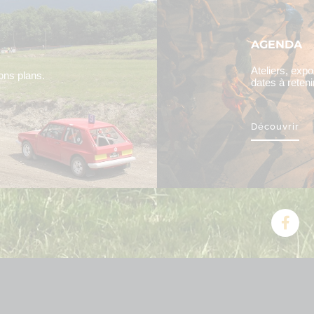
AGENDA
Ateliers, exp
bons plans.
dates à reten
Découvrir