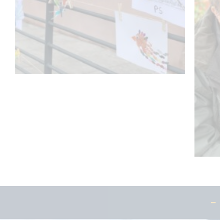
la grande lessive
Le