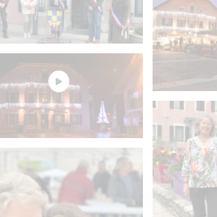
Cérémonie du 8 mai 45 à Nangy
eux de Monsieur le Maire de Nangy
rent Favre et du Conseil Municipal