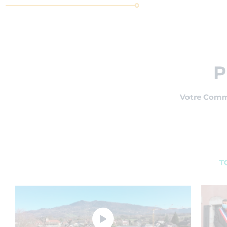
P
Votre Comm
T