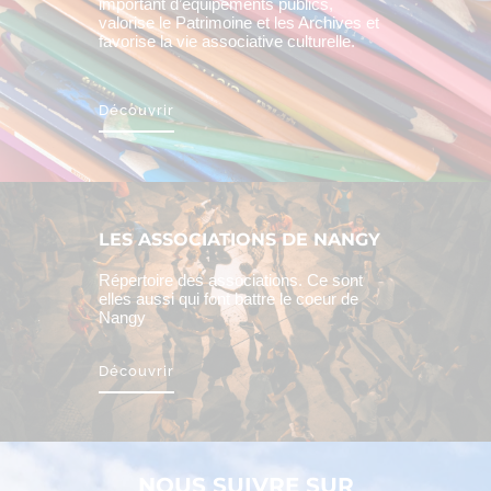
important d’équipements publics,
valorise le Patrimoine et les Archives et
favorise la vie associative culturelle.
Découvrir
LES ASSOCIATIONS DE NANGY
Répertoire des associations. Ce sont
elles aussi qui font battre le coeur de
Nangy
Découvrir
NOUS SUIVRE SUR