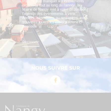
Pour ne pas manquer les évènements
organisés tout au long de l’année, la
Mairie de Nangy met à votre disposition
l’agenda des événements à venir.
Ateliers, expositions ou rencontres, vous
trouverez toutes les dates à retenir ci-
dessous.
Découvrir
NOUS SUIVRE SUR