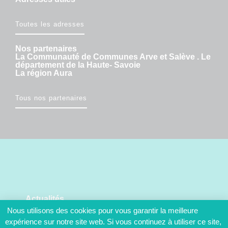
Toutes les adresses
Nos partenaires
La Communauté de Communes Arve et Salève . Le
département de la Haute- Savoie
La région Aura
Tous nos partenaires
Actualités
Nous utilisons des cookies pour vous garantir la meilleure
Restez informés des actus de votre commune
expérience sur notre site web. Si vous continuez à utiliser ce site,