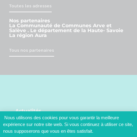
Toutes les adresses
Nos partenaires
La Communauté de Communes Arve et
Salève . Le département de la Haute- Savoie
La région Aura
Tous nos partenaires
Actualités
Nous utilisons des cookies pour vous garantir la meilleure
Restez informés des actus de votre commune
expérience sur notre site web. Si vous continuez à utiliser ce site,
nous supposerons que vous en êtes satisfait.